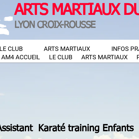
ARTS MARTIAUX D
ARTS MARTIAUX D
LYON CROIX-ROUSSE
LYON CROIX-ROUSSE
LE CLUB
ARTS MARTIAUX
INFOS PR
b AM4 ACCUEIL
LE CLUB
ARTS MARTIAUX
P
ssistant Karaté training Enfants