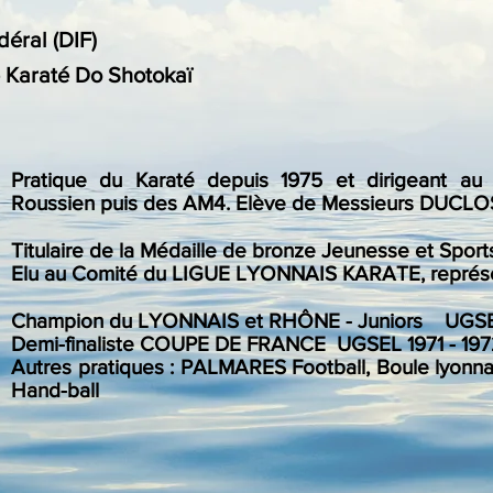
déral (DIF)
e Karaté Do Shotokaï
Pratique du Karaté depuis 1975 et dirigeant au
Roussien puis des AM4. Elève de Messieurs DUCL
Titulaire de la Médaille de bronze Jeunesse et Spor
Elu au Comité du LIGUE LYONNAIS KARATE, représen
Champion du LYONNAIS et RHÔNE - Juniors UGSE
Demi-finaliste COUPE DE FRANCE UGSEL 1971 - 197
Autres pratiques : PALMARES Football, Boule lyonnais
Hand-ball