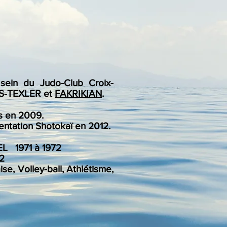
 sein du Judo-Club Croix-
OS-TEXLER et
FAKRIKIAN
.
ts en 2009.
tation Shotokaï en 2012.
L 1971 à 1972
2
e, Volley-ball, Athlétisme,