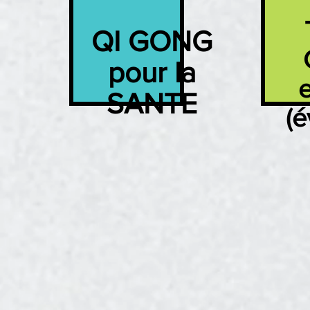
QI GONG
pour la
SANTE
(é