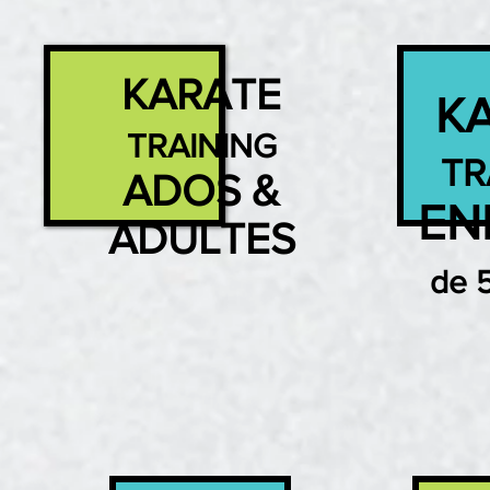
KARATE
K
TRAINING
TR
ADOS &
EN
ADULTES
de