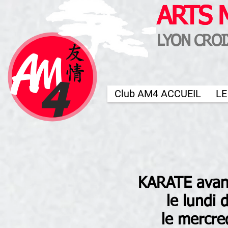
ARTS 
ARTS 
LYON CROI
LYON CROI
A
M
4
Club AM4 ACCUEIL
LE
KARATE ava
le lundi
le mercre