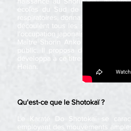
naissance au Shorin-Ryu. Nahate, 
écoles du Sud de la Chine avec
respiratoires, donna naissance au S
découlent tous les styles de Karaté
l'occupation japonaise en 1868, le 
Maître Shorin Anko Itosu fut le p
public. Il proposa de l'introduire
développa à ce titre cinq enchaîne
Heian.
Qu'est-ce que le Shotokaï ?
Le Karaté Do Shotokaï se carac
employant des mouvements amples e