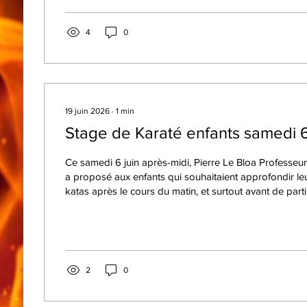
4
0
19 juin 2026
∙
1
min
Stage de Karaté enfants samedi 6
Ce samedi 6 juin après-midi, Pierre Le Bloa Professeu
a proposé aux enfants qui souhaitaient approfondir leurs techniques de
katas après le cours du matin, et surtout avant de partir en vacances, un
stage d'une heure et demie durant lequel les enfants on
concentrés et très studieux. Ainsi, Manon Léone, 9 ans et 4 années d
pratique, a obtenu sa ceinture orange-verte, Solveig Mal
ans et 2 années de pratique a obtenu sa ceinture jaune
2
0