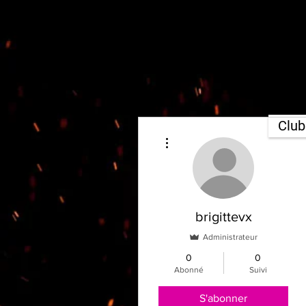
Clu
Plus d'actions
brigittevx
Administrateur
0
0
Abonné
Suivi
S'abonner