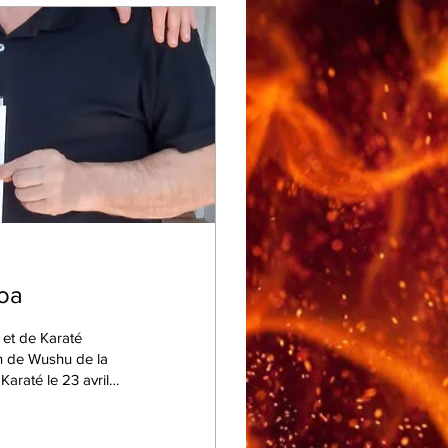
loa
 et de Karaté
n de Wushu de la
araté le 23 avril