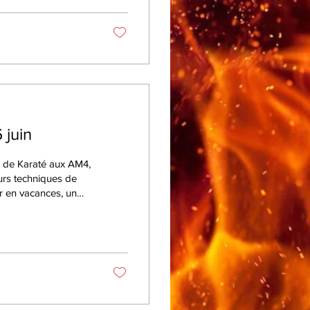
 juin
r de Karaté aux AM4,
t été très
e
let-Fransioli, 10
-orange, et...