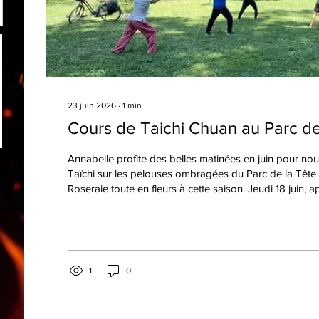
23 juin 2026
∙
1
min
Cours de Taichi Chuan au Parc de
Annabelle profite des belles matinées en juin pour nou
Taïchi sur les pelouses ombragées du Parc de la Tête d
Roseraie toute en fleurs à cette saison. Jeudi 18 juin, ap
Forme, les plus accros ont travaillé la canne (voir ci-de
1
0