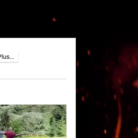
lus...