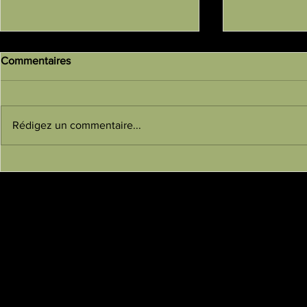
Commentaires
Rédigez un commentaire...
Cours de Taichi Chuan au
Remise de d
Parc de la Tête d'Or
Le Bloa