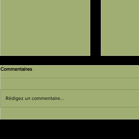
Commentaires
Rédigez un commentaire...
Cours de Taichi Chuan au
Remise de d
Parc de la Tête d'Or
Le Bloa